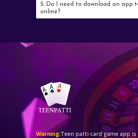
5. Do I need to download an app t
online?
Warning:
Teen patti card game app is 