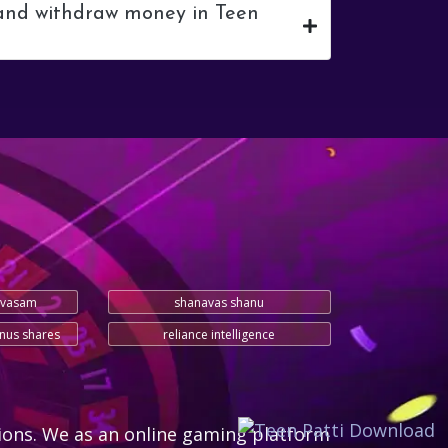
 and withdraw money in Teen
aavasam
shanavas shanu
nus shares
reliance intelligence
ions. We as an online gaming platform