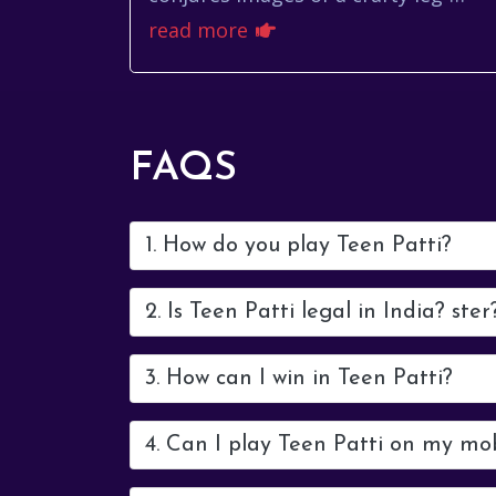
spinner bamboozling batsmen, a
read more
mischievous grin plastered across
his face, and a knack for ...
FAQS
1. How do you play Teen Patti?
2. Is Teen Patti legal in India? ster
3. How can I win in Teen Patti?
4. Can I play Teen Patti on my mo