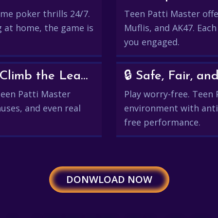
me poker thrills 24/7.
Teen Patti Master offer
g at home, the game is
Muflis, and AK47. Each
you engaged.
💰 Win Real Rewards and Climb the Leaderboard
🔒 Safe, Fair, 
 Teen Patti Master
Play worry-free. Teen 
uses, and even real
environment with anti
free performance.
DONWLOAD NOW