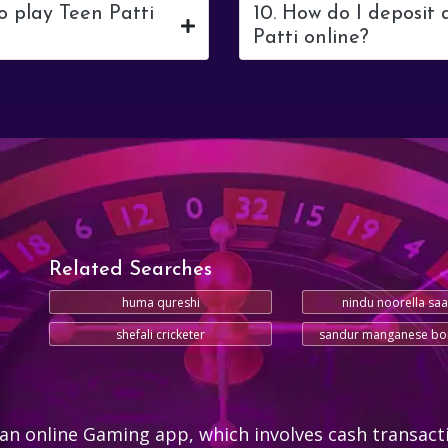
o play Teen Patti
10. How do I deposit
Patti online?
Related Searches
huma qureshi
nindu noorella s
shefali cricketer
sandur manganese bo
an online Gaming app, which involves cash transact